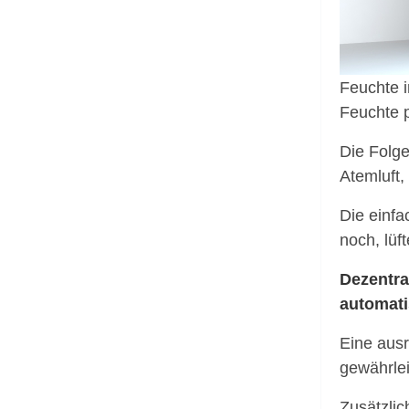
Feuchte i
Feuchte 
Die Folg
Atemluft
Die einfa
noch, lüf
Dezentr
automati
Eine ausr
gewährlei
Zusätzlic