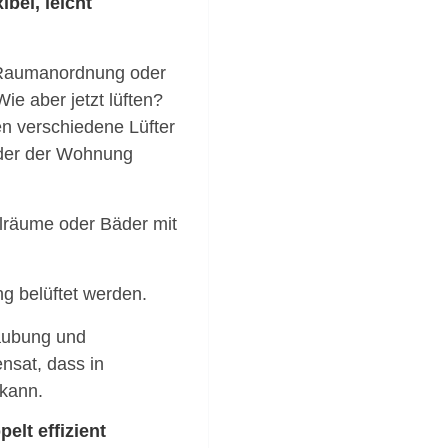
bel, leicht
e Raumanordnung oder
e aber jetzt lüften?
en verschiedene Lüfter
der der Wohnung
lräume oder Bäder mit
 belüftet werden.
taubung und
nsat, dass in
 kann.
lt effizient