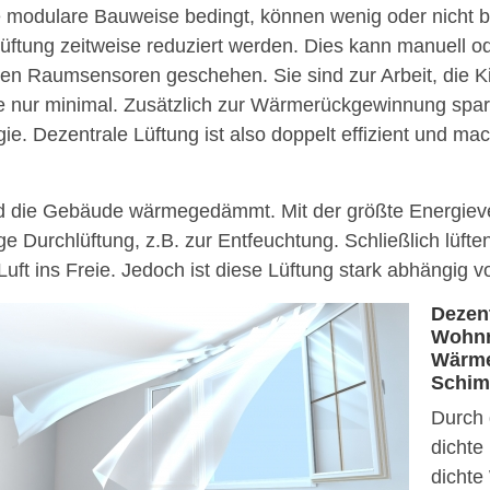
e modulare Bauweise bedingt, können wenig oder nicht
lüftung zeitweise reduziert werden. Dies kann manuell o
nten Raumsensoren geschehen. Sie sind zur Arbeit, die K
ie nur minimal. Zusätzlich zur Wärmerückgewinnung spa
ie. Dezentrale Lüftung ist also doppelt effizient und mach
d die Gebäude wärmegedämmt. Mit der größte Energiever
e Durchlüftung, z.B. zur Entfeuchtung. Schließlich lüfte
Luft ins Freie. Jedoch ist diese Lüftung stark abhängig 
Dezen
Wohnr
Wärme
Schim
Durch 
dichte
dicht