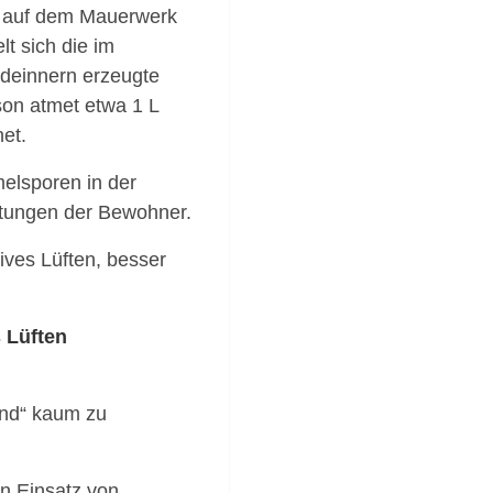
 auf dem Mauerwerk
t sich die im
deinnern erzeugte
son atmet etwa 1 L
et.
elsporen in der
tungen der Bewohner.
sives Lüften, besser
 Lüften
and“ kaum zu
en Einsatz von