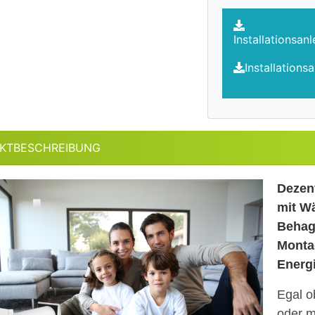
Installationsan
Installations
KTBESCHREIBUNG
Dezen
mit W
Behagl
Monta
Energ
Egal o
oder m