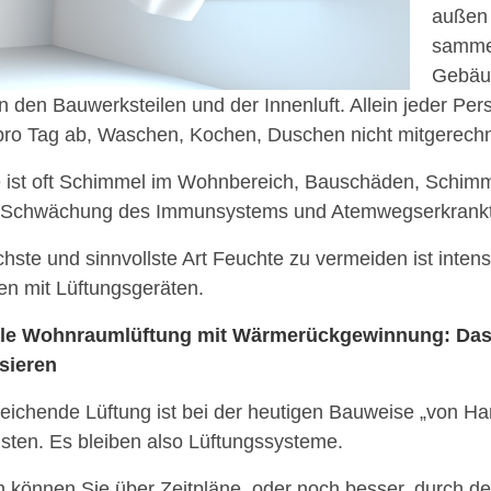
außen
sammel
Gebäu
n den Bauwerksteilen und der Innenluft. Allein jeder Per
pro Tag ab, Waschen, Kochen, Duschen nicht mitgerechn
e ist oft Schimmel im Wohnbereich, Bauschäden, Schimm
, Schwächung des Immunsystems und Atemwegserkrank
chste und sinnvollste Art Feuchte zu vermeiden ist inten
ten mit Lüftungsgeräten.
ale Wohnraumlüftung mit Wärmerückgewinnung: Das
sieren
eichende Lüftung ist bei der heutigen Bauweise „von H
sten. Es bleiben also Lüftungssysteme.
h können Sie über Zeitpläne, oder noch besser, durch d