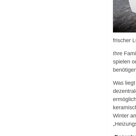
frischer L
Ihre Fami
spielen o
benötigen
Was liegt
dezentra
ermöglich
keramisc
Winter an
„Heizungs