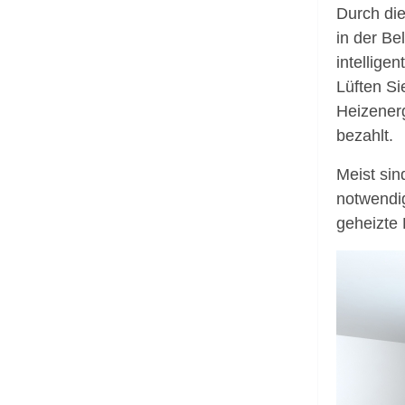
Durch di
in der Be
intellige
Lüften S
Heizenerg
bezahlt.
Meist sin
notwendig
geheizte 