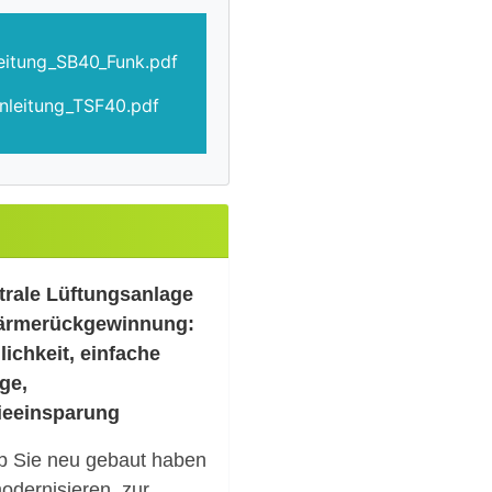
leitung_SB40_Funk.pdf
anleitung_TSF40.pdf
trale Lüftungsanlage
ärmerückgewinnung:
ichkeit, einfache
ge,
ieeinsparung
b Sie neu gebaut haben
odernisieren, zur