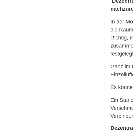
Dezentr
nachzurü
In der Mo
die Raumh
Richtig, 
zusammen
festgeleg
Ganz im 
Einzellü
Es könne
Ein Stand
Verschmut
Verbindu
Dezentra