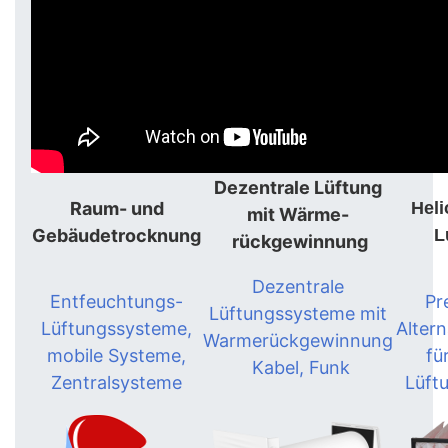
Dezentrale Lüftung
Raum- und
Heli
mit Wärme-
Gebäudetrocknung
L
rückgewinnung
Dezentrale
Entfeuchtungs-
Pr
Lüftungssysteme mit
Lüftungssysteme,
Alterna
Warmerückgewinnung
mobile Systeme,
fü
Kabel, Funk
Zentralsysteme
Lüft