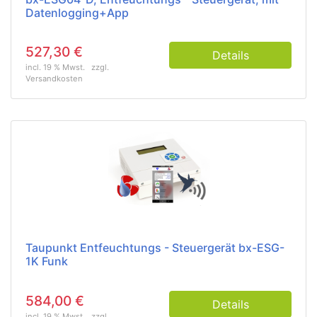
Datenlogging+App
527,30 €
Details
incl. 19 % Mwst.
zzgl.
Versandkosten
Taupunkt Entfeuchtungs - Steuergerät bx-ESG-
1K Funk
584,00 €
Details
incl. 19 % Mwst.
zzgl.