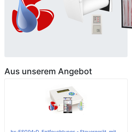
Aus unserem Angebot
bx-ESG04-D, Entfeuchtungs - Steuergerät, mit