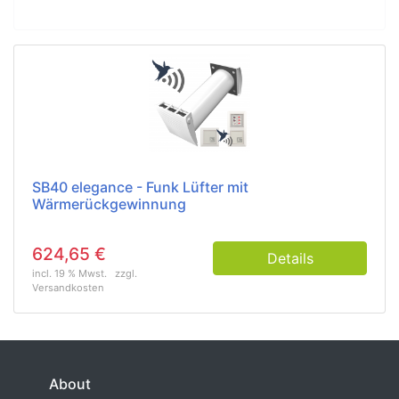
SB40 elegance - Funk Lüfter mit
Wärmerückgewinnung
624,65 €
Details
incl. 19 % Mwst.
zzgl.
Versandkosten
About