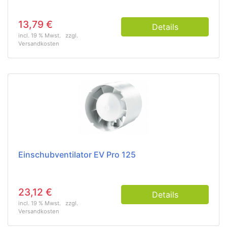
13,79 €
Details
incl. 19 % Mwst.
zzgl.
Versandkosten
Einschubventilator EV Pro 125
23,12 €
Details
incl. 19 % Mwst.
zzgl.
Versandkosten