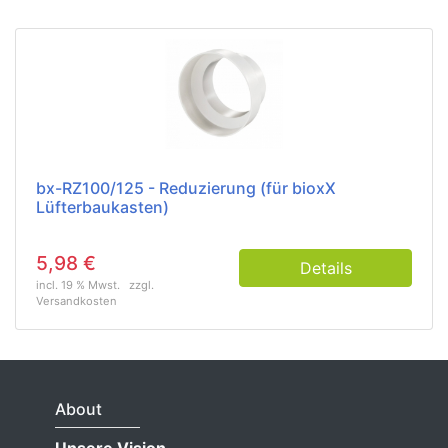
bx-RZ100/125 - Reduzierung (für bioxX
Lüfterbaukasten)
5,98 €
Details
incl. 19 % Mwst.
zzgl.
Versandkosten
About
Unsere Vision